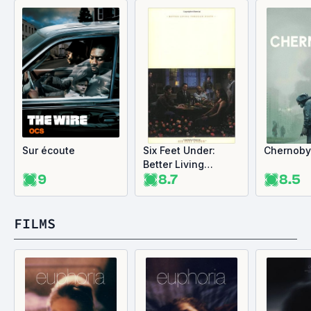
Sur écoute
Six Feet Under:
Chernoby
Better Living
9
8.7
8.5
Through Death
FILMS