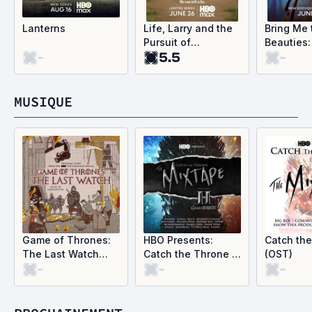
Lanterns
Life, Larry and the
Bring Me 
Pursuit of
Beauties:
-
5.5
-
Unhappiness
Cult
MUSIQUE
Game of Thrones:
HBO Presents:
Catch th
The Last Watch
Catch the Throne -
(OST)
-
-
-
(Music from the
The Mixtape, Vol. 2
HBO Documentary)
(OST)