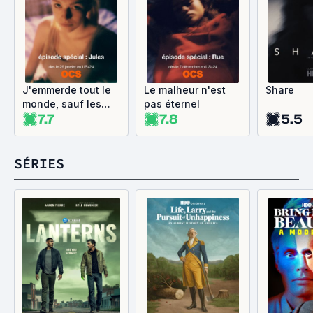
J'emmerde tout le
Le malheur n'est
Share
monde, sauf les
pas éternel
7.7
7.8
5.5
blobs marins
SÉRIES