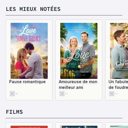
LES MIEUX NOTÉES
Pause romantique
Amoureuse de mon
Un fabul
meilleur ami
de foudre
-
-
-
Noël
FILMS