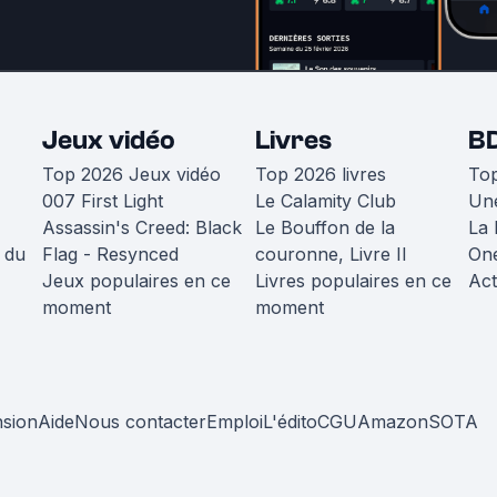
Jeux vidéo
Livres
B
Top 2026 Jeux vidéo
Top 2026 livres
To
007 First Light
Le Calamity Club
Une
Assassin's Creed: Black
Le Bouffon de la
La 
 du
Flag - Resynced
couronne, Livre II
One
Jeux populaires en ce
Livres populaires en ce
Act
moment
moment
nsion
Aide
Nous contacter
Emploi
L'édito
CGU
Amazon
SOTA