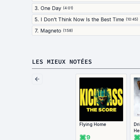
3
.
One Day
(
4:01
)
5
.
I Don’t Think Now Is the Best Time
(
10:45
)
7
.
Magneto
(
1:58
)
LES MIEUX NOTÉES
Flying Home
Dr
He
9