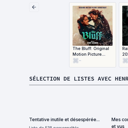
The Bluff: Original
Ra
Motion Picture
20
-
Soundtrack (OST)
Mu
SÉLECTION DE LISTES AVEC HEN
Tentative inutile et désespérée...
Mes com
et vus
Liste de 538 personnalités