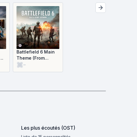
Battlefield 6 Main
Theme (From
-
"Battlefield 6")
(OST)
Les plus écoutés (OST)
Liste de 15 personnalités