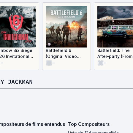
inbow Six Siege:
Battlefield 6
Battlefield: The
26 Invitational
(Original Video
After-party (From
-
-
-
sic (OST)
Game Soundtrack)
"Battlefield 6")
(OST)
(OST)
RY JACKMAN
positeurs de films entendus
Top Compositeurs
Liste de 124 personnalités