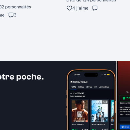
 32 personnalités
4 j'aime
ime
3
otre poche.