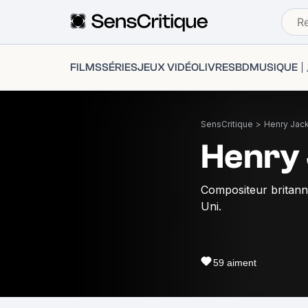
FILMS
SÉRIES
JEUX VIDÉO
LIVRES
BD
MUSIQUE
SensCritique
>
Henry Jac
Henry
Compositeur britanni
Uni.
59
aiment