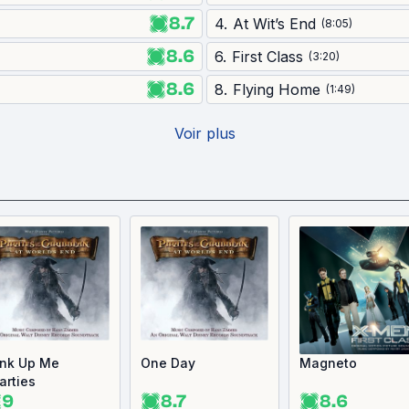
8.7
4
.
At Wit’s End
(
8:05
)
8.6
6
.
First Class
(
3:20
)
8.6
8
.
Flying Home
(
1:49
)
Voir plus
ink Up Me
One Day
Magneto
arties
9
8.7
8.6