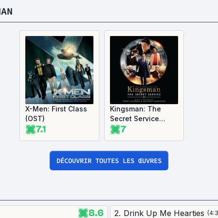
MAN
X-Men: First Class
Kingsman: The
(OST)
Secret Service
7.1
7
(OST)
DÉCOUVRIR TOUTES LES ŒUVRES
8.6
2
.
Drink Up Me Hearties
(
4:3