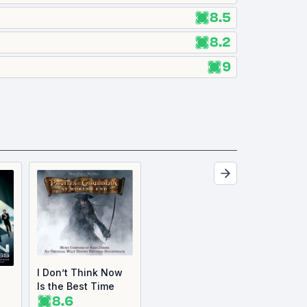
8.5
8.2
9
I Don’t Think Now
Is the Best Time
8.6