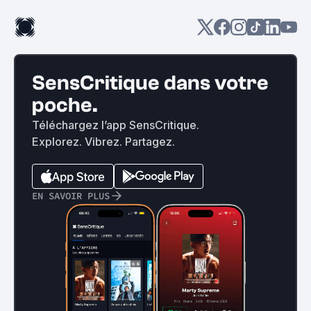
SensCritique dans votre
poche.
Téléchargez l’app SensCritique.
Explorez. Vibrez. Partagez.
EN SAVOIR PLUS