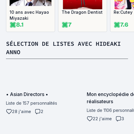
10 ans avec Hayao
The Dragon Dentist
Re:Cutey
Miyazaki
8.1
7
7.6
SÉLECTION DE LISTES AVEC HIDEAKI
ANNO
• Asian Directors •
Mon encyclopédie de
réalisateurs
Liste de 157 personnalités
Liste de 1106 personnali
28 j'aime
2
22 j'aime
3