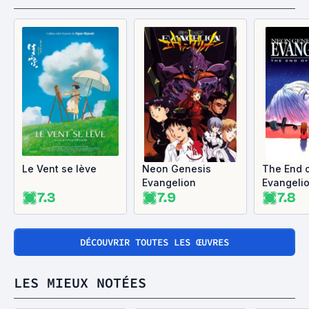
Le Vent se lève
Neon Genesis
The End 
Evangelion
Evangeli
7.3
7.9
7.8
DÉCOUVRIR TOUTES LES ŒUVRES
LES MIEUX NOTÉES