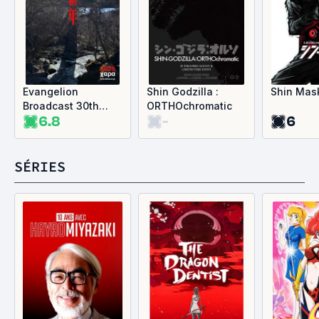
Evangelion
Shin Godzilla :
Shin Mas
Broadcast 30th
ORTHOchromatic
6.8
-
6
Anniversary Special
Performance
SÉRIES