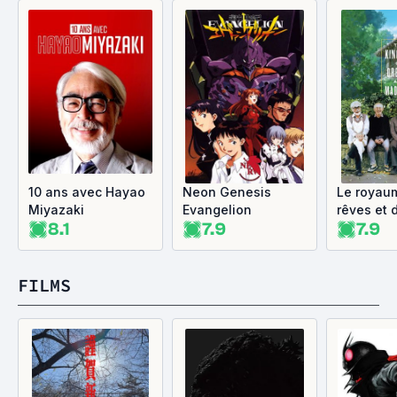
10 ans avec Hayao
Neon Genesis
Le royau
Miyazaki
Evangelion
rêves et d
8.1
7.9
7.9
FILMS