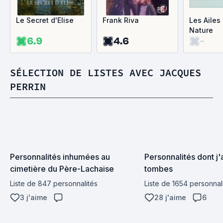
Le Secret d'Elise
Frank Riva
Les Ailes 
Nature
6.9
4.6
-
SÉLECTION DE LISTES AVEC JACQUES
PERRIN
Personnalités inhumées au 
Personnalités dont j'a
cimetière du Père-Lachaise
tombes
Liste de 847 personnalités
Liste de 1654 personnal
3 j'aime
28 j'aime
6