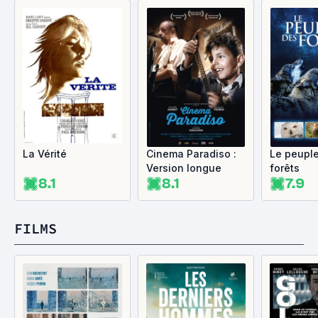
La Vérité
Cinema Paradiso :
Le peupl
Version longue
forêts
8.1
8.1
7.9
FILMS