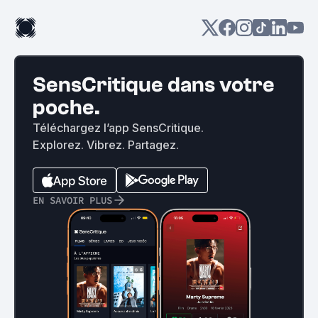
SensCritique dans votre
poche.
Téléchargez l’app SensCritique.
Explorez. Vibrez. Partagez.
EN SAVOIR PLUS