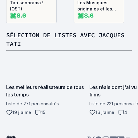
Tati sonorama !
Les Musiques
(OST)
originales et les
8.6
8.6
dialogues de
Jacques Tati (OST)
SÉLECTION DE LISTES AVEC JACQUES
TATI
Les meilleurs réalisateurs de tous 
Les réals dont j'ai vu 
les temps
films
Liste de 271 personnalités
Liste de 231 personnalit
19 j'aime
15
16 j'aime
4