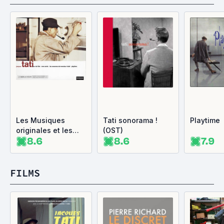
Les Musiques
Tati sonorama !
Playtime
originales et les
(OST)
8.6
8.6
7.9
dialogues de
Jacques Tati (OST)
FILMS