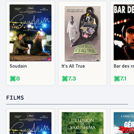
Soudain
It's All True
Bar des ra
8
7.3
7.1
FILMS