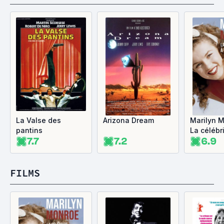
La Valse des
Arizona Dream
Marilyn 
pantins
La célébri
7.7
7.2
6.9
prix
FILMS