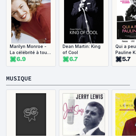
Marilyn Monroe -
Dean Martin: King
Qui a peu
La célébrité à tout
of Cool
Pauline K
6.9
6.7
5.7
prix
MUSIQUE