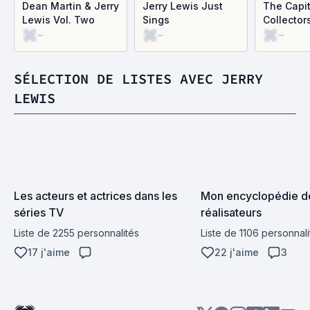
Dean Martin & Jerry
Jerry Lewis Just
The Capit
Lewis Vol. Two
Sings
Collector
-
-
-
SÉLECTION DE LISTES AVEC JERRY
LEWIS
Les acteurs et actrices dans les 
Mon encyclopédie de
séries TV
réalisateurs
Liste de 2255 personnalités
Liste de 1106 personnali
17 j'aime
22 j'aime
3