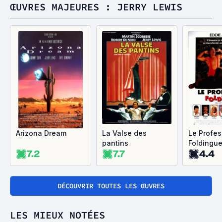
ŒUVRES MAJEURES : JERRY LEWIS
Arizona Dream
La Valse des
Le Profes
pantins
Foldingu
7.2
7.7
4.4
DÉCOUVRIR TOUTES LES ŒUVRES
LES MIEUX NOTÉES