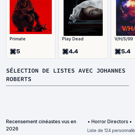
Primate
Play Dead
V/H/S/99
5
4.4
5.4
SÉLECTION DE LISTES AVEC JOHANNES
ROBERTS
Recensement cinéastes vus en 
• Horror Directors •
2026
Liste de 124 personnalit