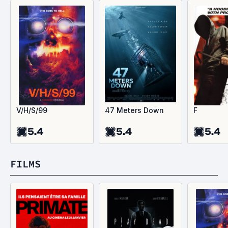
V/H/S/99
47 Meters Down
F
5.4
5.4
5.4
FILMS