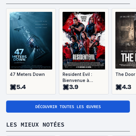
47 Meters Down
Resident Evil :
The Door
Bienvenue à
5.4
3.9
4.3
Raccoon City
DÉCOUVRIR TOUTES LES ŒUVRES
LES MIEUX NOTÉES