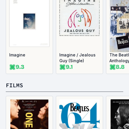
Imagine
Imagine / Jealous
The Beatl
Guy (Single)
Antholog
9.3
9.1
8.8
FILMS