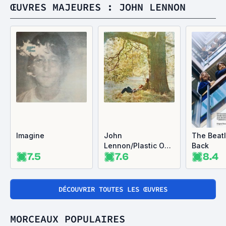
ŒUVRES MAJEURES : JOHN LENNON
Imagine
John
The Beatl
Lennon/Plastic Ono
Back
7.5
7.6
8.4
Band
DÉCOUVRIR TOUTES LES ŒUVRES
MORCEAUX POPULAIRES