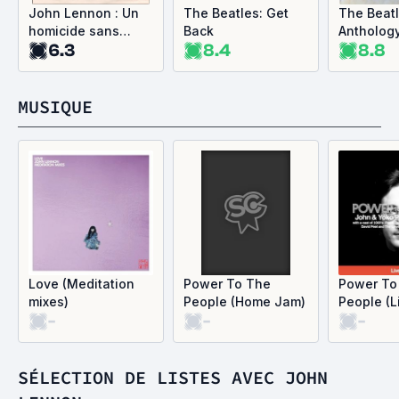
John Lennon : Un
The Beatles: Get
The Beatl
homicide sans
Back
Antholog
6.3
8.4
8.8
procès
MUSIQUE
Love (Meditation
Power To The
Power To
mixes)
People (Home Jam)
People (L
-
-
-
SÉLECTION DE LISTES AVEC JOHN