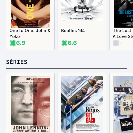
One to One: John &
Beatles '64
The Lost
Yoko
A Love St
6.9
6.6
-
SÉRIES