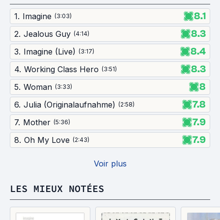
8.1
1
.
Imagine
(
3:03
)
8.3
2
.
Jealous Guy
(
4:14
)
8.4
3
.
Imagine (Live)
(
3:17
)
8.3
4
.
Working Class Hero
(
3:51
)
8
5
.
Woman
(
3:33
)
7.8
6
.
Julia (Originalaufnahme)
(
2:58
)
7.9
7
.
Mother
(
5:36
)
7.9
8
.
Oh My Love
(
2:43
)
Voir plus
LES MIEUX NOTÉES