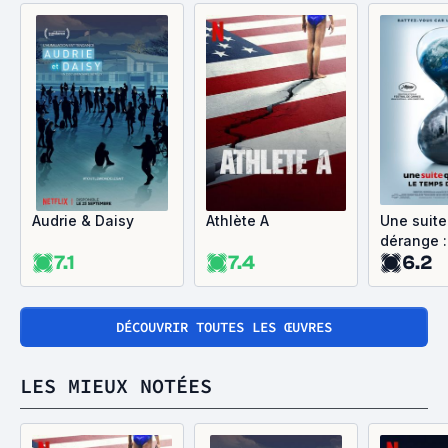
Audrie & Daisy
Athlète A
Une suite
dérange 
7.1
7.4
6.2
de l'actio
DÉCOUVRIR TOUTES LES ŒUVRES
LES MIEUX NOTÉES