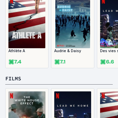
Athlète A
Audrie & Daisy
Des vies 
7.4
7.1
6.6
FILMS