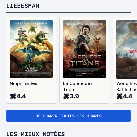
LIEBESMAN
Ninja Turtles
La Colère des
World Inv
Titans
Battle Lo
4.4
3.9
4.4
DÉCOUVRIR TOUTES LES ŒUVRES
LES MIEUX NOTÉES