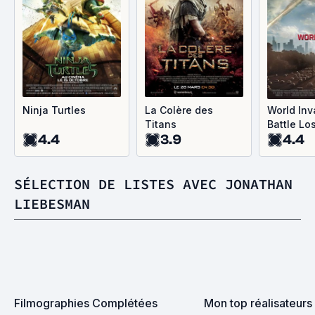
Ninja Turtles
La Colère des
World Inv
Titans
Battle Lo
4.4
3.9
4.4
SÉLECTION DE LISTES AVEC JONATHAN
LIEBESMAN
Filmographies Complétées
Mon top réalisateurs