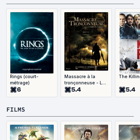
Rings (court-
Massacre à la
The Killi
métrage)
tronçonneuse - Le
6
5.4
5.4
commencement
FILMS