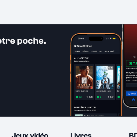
otre poche.
Jeux vidéo
Livres
B