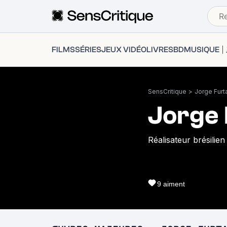
FILMS
SÉRIES
JEUX VIDÉO
LIVRES
BD
MUSIQUE
SensCritique
>
Jorge Furt
Jorge 
Réalisateur brésilien
9
aiment