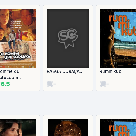
homme qui
RASGA CORAÇÃO
Rummikub
otocopiait
6.5
-
-