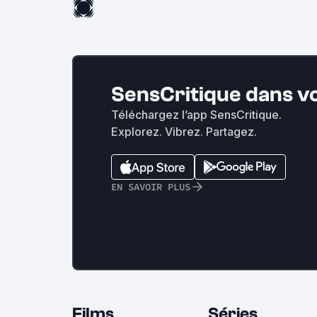
SensCritique dans v
Téléchargez l’app SensCritique.
Explorez. Vibrez. Partagez.
EN SAVOIR PLUS
Films
Séries