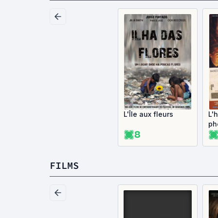
L'Île aux fleurs
L'
ph
8
FILMS