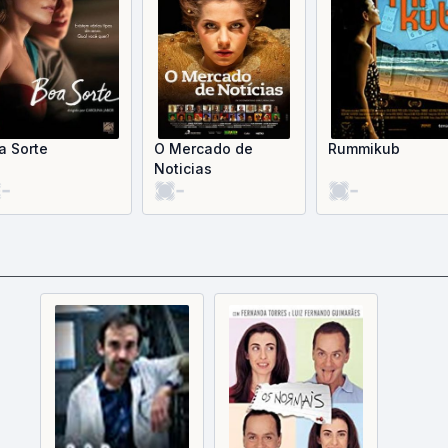
a Sorte
O Mercado de
Rummikub
Noticias
-
-
-