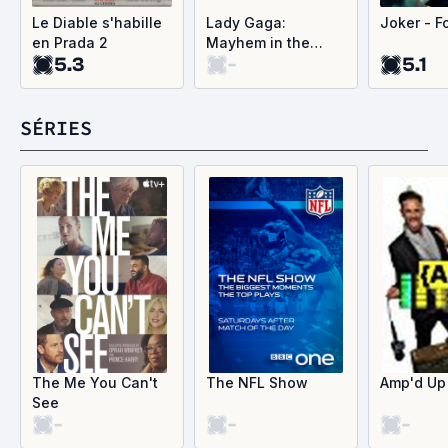
Le Diable s'habille
Lady Gaga:
Joker - F
en Prada 2
Mayhem in the
5.3
-
5.1
Desert - Coachella
2025, Weekend 1
SÉRIES
The Me You Can't
The NFL Show
Amp'd Up
See
-
-
-