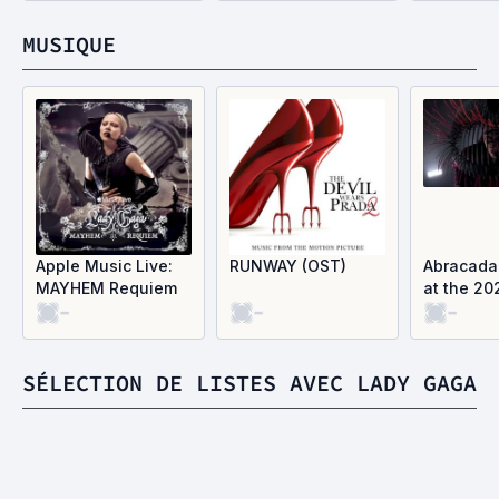
MUSIQUE
Apple Music Live:
RUNWAY (OST)
Abracadab
MAYHEM Requiem
at the 20
-
-
-
Grammys) 
SÉLECTION DE LISTES AVEC LADY GAGA