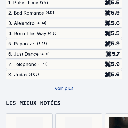
5.5
1
.
Poker Face
(
3:58
)
5.9
2
.
Bad Romance
(
4:54
)
5.6
3
.
Alejandro
(
4:34
)
5.5
4
.
Born This Way
(
4:20
)
5.9
5
.
Paparazzi
(
3:28
)
5.7
6
.
Just Dance
(
4:01
)
5.9
7
.
Telephone
(
3:41
)
5.6
8
.
Judas
(
4:09
)
Voir plus
LES MIEUX NOTÉES