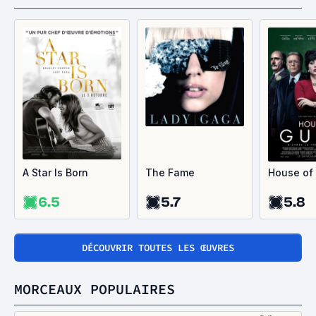
A Star Is Born
The Fame
House of
6.5
5.7
5.8
DÉCOUVRIR TOUTES LES ŒUVRES
MORCEAUX POPULAIRES