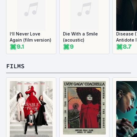
I’ll Never Love
Die With a Smile
Disease 
Again (film version)
(acoustic)
Antidote l
9.1
9
8.7
FILMS