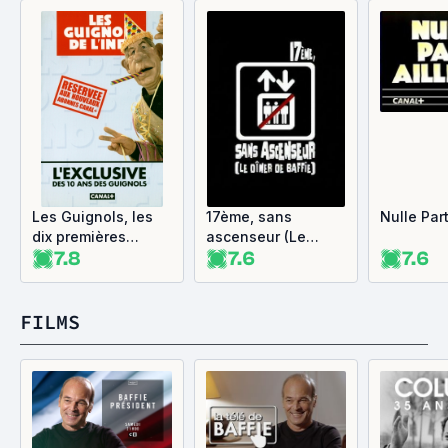
Les Guignols, les
17ème, sans
Nulle Part
dix premières
ascenseur (Le
7.8
7.6
7.6
années
Dîner de Baffie)
FILMS