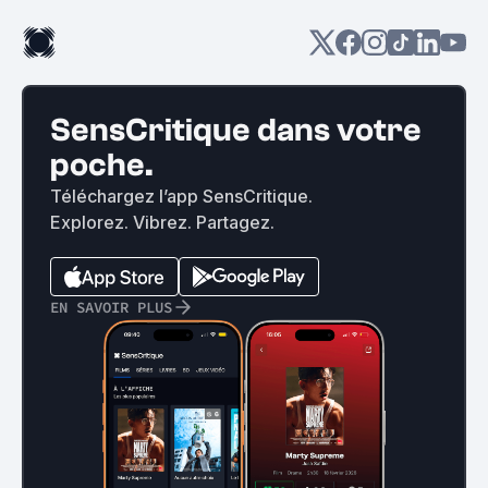
SensCritique dans votre
poche.
Téléchargez l’app SensCritique.
Explorez. Vibrez. Partagez.
EN SAVOIR PLUS