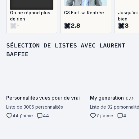
On ne répond plus
C8 Fait sa Rentrée
Jusqu'ici
de rien
bien
-
2.8
3
SÉLECTION DE LISTES AVEC LAURENT
BAFFIE
Personnalités vues pour de vrai
My generation ♫♪♪
Liste de 3005 personnalités
Liste de 92 personnalit
44 j'aime
44
7 j'aime
4