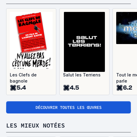
Les Clefs de
Salut les Terriens
Tout le 
bagnole
parle
5.4
4.5
6.2
DÉCOUVRIR TOUTES LES ŒUVRES
LES MIEUX NOTÉES