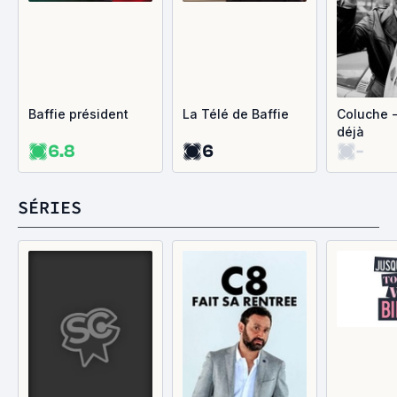
Baffie président
La Télé de Baffie
Coluche -
déjà
6.8
6
-
SÉRIES