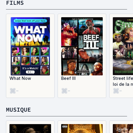
FILMS
What Now
Beef III
Street lif
loi de la 
-
-
-
MUSIQUE