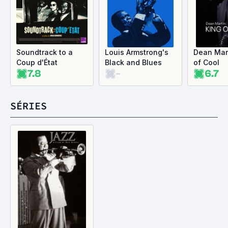
Soundtrack to a
Louis Armstrong's
Dean Mart
Coup d'État
Black and Blues
of Cool
7.8
-
6.7
SÉRIES