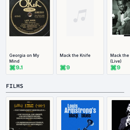
Georgia on My
Mack the Knife
Mack the
Mind
(Live)
9.1
9
9
FILMS