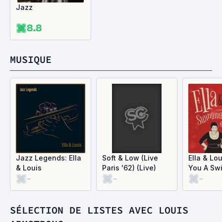
Jazz
8.8
MUSIQUE
Jazz Legends: Ella
Soft & Low (Live
Ella & Lo
& Louis
Paris '62) (Live)
You A Sw
-
-
-
Holiday
SÉLECTION DE LISTES AVEC LOUIS