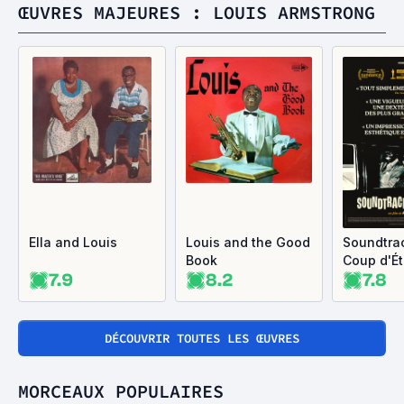
ŒUVRES MAJEURES : LOUIS ARMSTRONG
Ella and Louis
Louis and the Good
Soundtrac
Book
Coup d'Ét
7.9
8.2
7.8
DÉCOUVRIR TOUTES LES ŒUVRES
MORCEAUX POPULAIRES