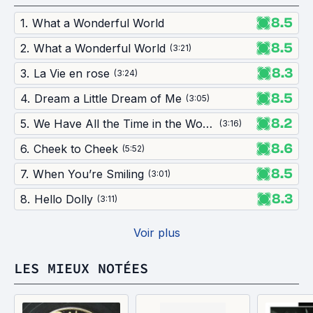
8.5
1
.
What a Wonderful World
8.5
2
.
What a Wonderful World
(
3:21
)
8.3
3
.
La Vie en rose
(
3:24
)
8.5
4
.
Dream a Little Dream of Me
(
3:05
)
8.2
5
.
We Have All the Time in the World
(
3:16
)
8.6
6
.
Cheek to Cheek
(
5:52
)
8.5
7
.
When You’re Smiling
(
3:01
)
8.3
8
.
Hello Dolly
(
3:11
)
Voir plus
LES MIEUX NOTÉES