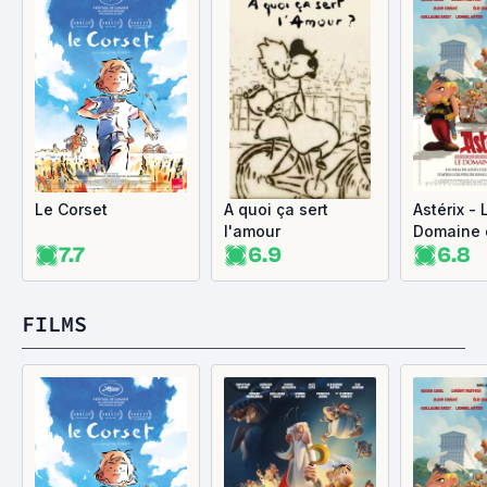
Le Corset
A quoi ça sert
Astérix - 
l'amour
Domaine 
7.7
6.9
6.8
FILMS