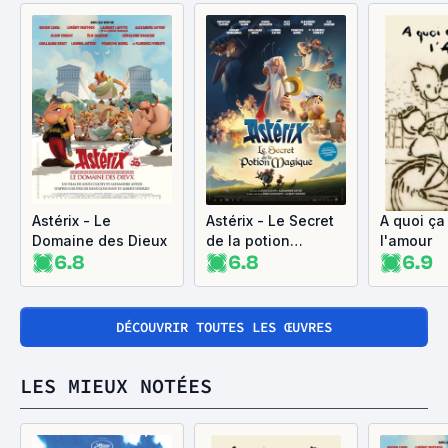
Astérix - Le
Astérix - Le Secret
A quoi ça
Domaine des Dieux
de la potion
l'amour
6.8
6.8
6.9
magique
DÉCOUVRIR TOUTES LES ŒUVRES
LES MIEUX NOTÉES