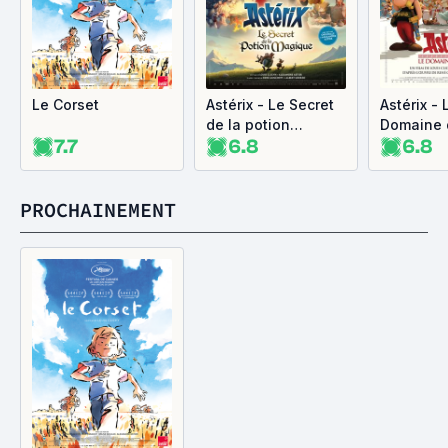
Le Corset
Astérix - Le Secret
Astérix - 
de la potion
Domaine 
7.7
6.8
6.8
magique
PROCHAINEMENT