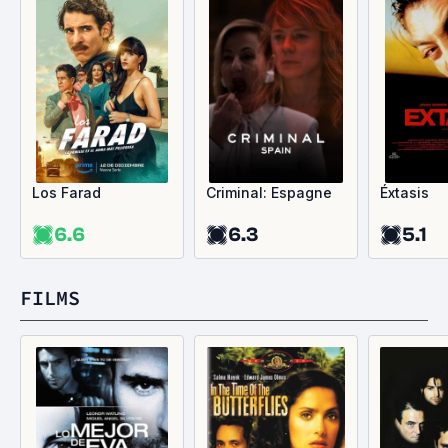
Los Farad
Criminal: Espagne
Éxtasis
6.6
6.3
5.1
FILMS