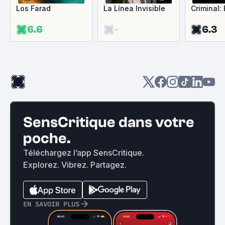
Los Farad
La Línea Invisible
Criminal:
6.6
-
6.3
SensCritique dans votre
poche.
Téléchargez l’app SensCritique.
Explorez. Vibrez. Partagez.
EN SAVOIR PLUS