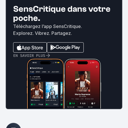
SensCritique dans votre
poche.
Téléchargez l’app SensCritique.
Explorez. Vibrez. Partagez.
EN SAVOIR PLUS