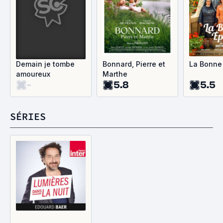
Demain je tombe
Bonnard, Pierre et
La Bonne
amoureux
Marthe
-
5.8
5.5
SÉRIES