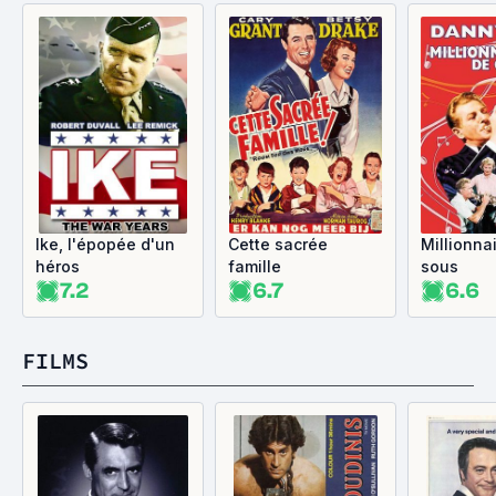
Ike, l'épopée d'un
Cette sacrée
Millionna
héros
famille
sous
7.2
6.7
6.6
FILMS