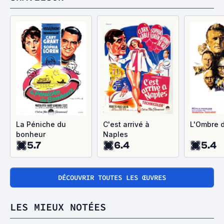
La Péniche du
C'est arrivé à
L'Ombre 
bonheur
Naples
5.7
6.4
5.4
DÉCOUVRIR TOUTES LES ŒUVRES
LES MIEUX NOTÉES