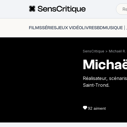
FILMS
SÉRIES
JEUX VIDÉO
LIVRES
BD
MUSIQUE
SensCritique
>
Michaël R
Michaë
Réalisateur, scénari
Saint-Trond.
92
aiment