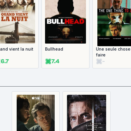
and vient la nuit
Bullhead
Une seule chose
faire
6.7
7.4
-