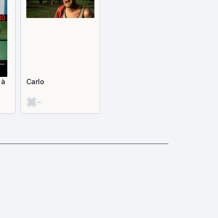
 à
Carlo
-