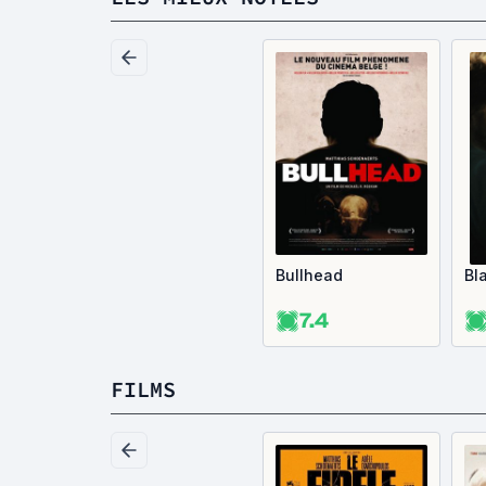
Bullhead
Bl
7.4
FILMS