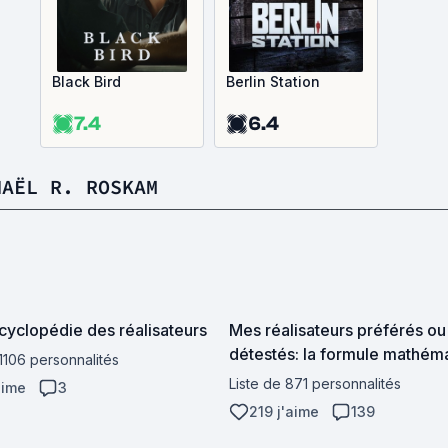
Black Bird
Berlin Station
7.4
6.4
HAËL R. ROSKAM
yclopédie des réalisateurs
Mes réalisateurs préférés ou
détestés: la formule mathém
 1106 personnalités
Liste de 871 personnalités
aime
3
219 j'aime
139