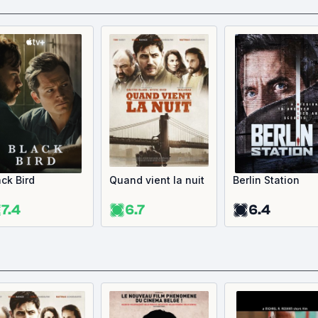
ack Bird
Quand vient la nuit
Berlin Station
7.4
6.7
6.4