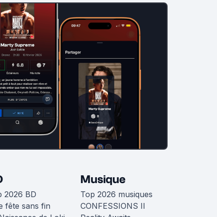
D
Musique
p 2026 BD
Top 2026 musiques
 fête sans fin
CONFESSIONS II