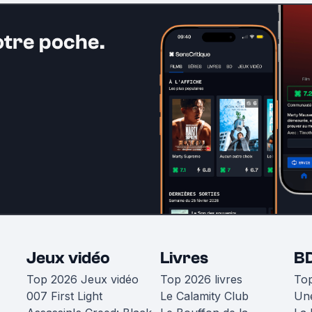
otre poche.
Jeux vidéo
Livres
B
Top 2026 Jeux vidéo
Top 2026 livres
To
007 First Light
Le Calamity Club
Une