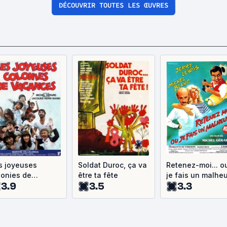
DÉCOUVRIR TOUTES LES ŒUVRES
s joyeuses
Soldat Duroc, ça va
Retenez-moi... o
lonies de
être ta fête
je fais un malheu
3.9
3.5
3.3
cances