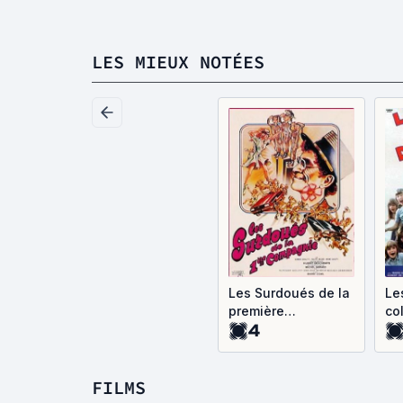
LES MIEUX NOTÉES
Les Surdoués de la
Le
première
co
4
compagnie
va
FILMS