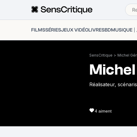
FILMS
SÉRIES
JEUX VIDÉO
LIVRES
BD
MUSIQUE
SensCritique
>
Michel Gér
Michel
Réalisateur, scénari
4
aiment