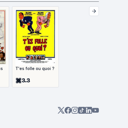
us
T'es folle ou quoi ?
3.3