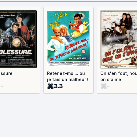
essure
Retenez-moi... ou
On s'en fout, no
je fais un malheur !
on s'aime
-
3.3
-