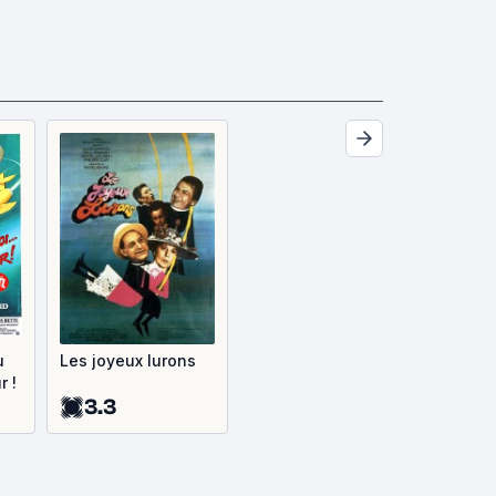
u
Les joyeux lurons
r !
3.3