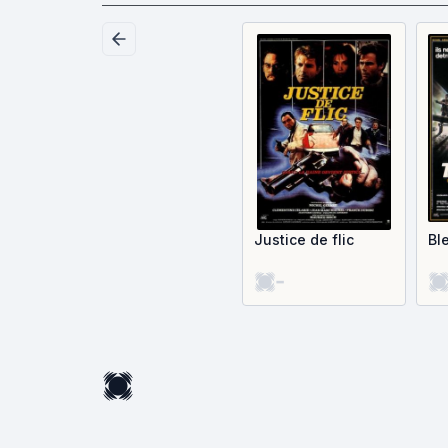
Justice de flic
Bl
-