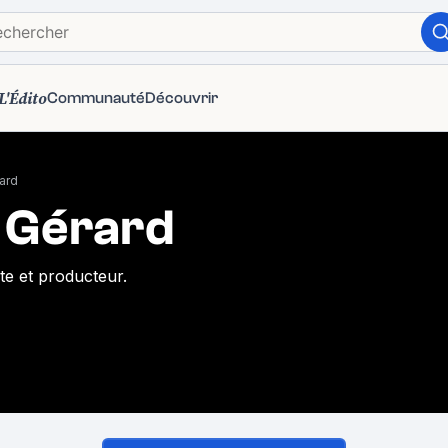
L'Édito
Communauté
Découvrir
ard
 Gérard
ste et producteur.