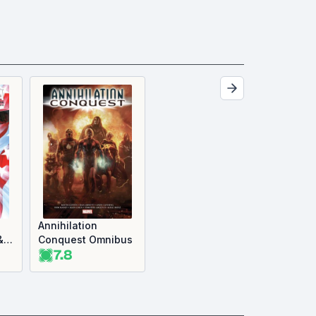
Annihilation
&
Conquest Omnibus
7.8
me