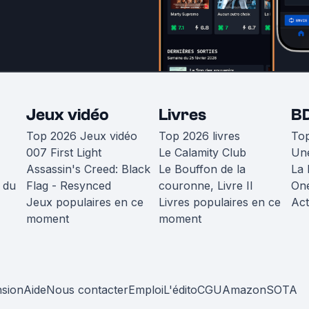
Jeux vidéo
Livres
B
Top 2026 Jeux vidéo
Top 2026 livres
To
007 First Light
Le Calamity Club
Une
Assassin's Creed: Black
Le Bouffon de la
La 
 du
Flag - Resynced
couronne, Livre II
One
Jeux populaires en ce
Livres populaires en ce
Act
moment
moment
nsion
Aide
Nous contacter
Emploi
L'édito
CGU
Amazon
SOTA