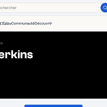
L'Édito
Communauté
Découvrir
ns
erkins