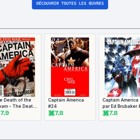
DÉCOUVRIR TOUTES LES ŒUVRES
e Death of the
Captain America
Captain America
eam - The Death
#24
par Ed Brubaker 
7.9
7.8
7.8
 Captain America,
Steve Epting, to
me 1
3