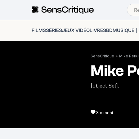
FILMS
SÉRIES
JEUX VIDÉO
LIVRES
BD
MUSIQUE
SensCritique
>
Mike Perki
Mike P
[object Set].
3
aiment