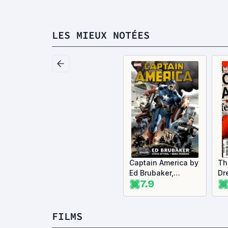
LES MIEUX NOTÉES
Captain America by
Th
Ed Brubaker,
Dr
7.9
Volume 1
of
to
FILMS