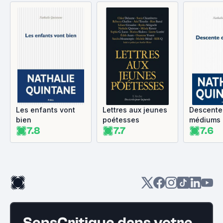
Les enfants vont
Lettres aux jeunes
Descente
bien
poétesses
médiums
7.8
7.7
7.6
SensCritique dans votre