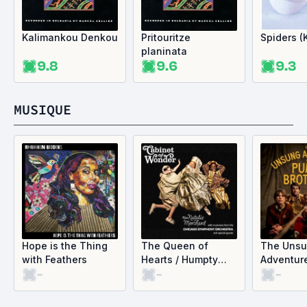
Kalimankou Denkou
Pritouritze
Spiders (
planinata
9.8
9.6
9.3
MUSIQUE
Hope is the Thing
The Queen of
The Uns
with Feathers
Hearts / Humpty
Adventur
-
-
-
Dumpty (Single)
Punch Br