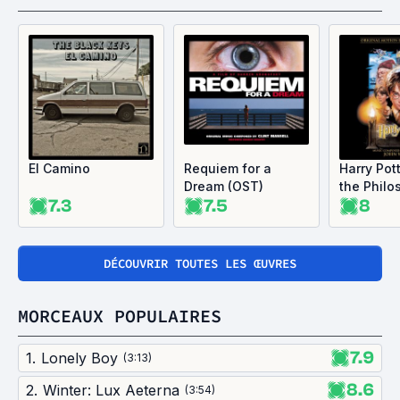
El Camino
Requiem for a
Harry Pot
Dream (OST)
the Philo
7.3
7.5
8
Stone: M
and Inspi
Motion Pi
(OST)
DÉCOUVRIR TOUTES LES ŒUVRES
MORCEAUX POPULAIRES
7.9
1
.
Lonely Boy
(
3:13
)
8.6
2
.
Winter: Lux Aeterna
(
3:54
)