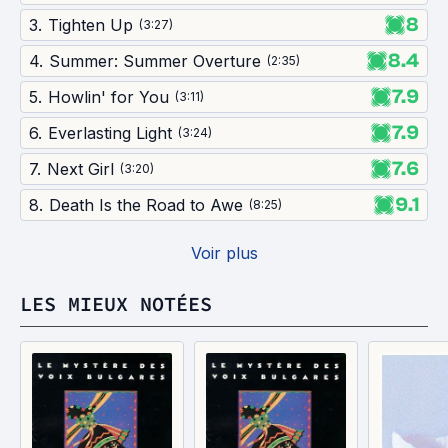
8
3
.
Tighten Up
(
3:27
)
8.4
4
.
Summer: Summer Overture
(
2:35
)
7.9
5
.
Howlin' for You
(
3:11
)
7.9
6
.
Everlasting Light
(
3:24
)
7.6
7
.
Next Girl
(
3:20
)
9.1
8
.
Death Is the Road to Awe
(
8:25
)
Voir plus
LES MIEUX NOTÉES