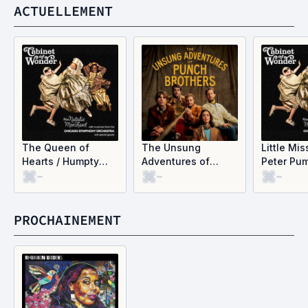
ACTUELLEMENT
The Queen of
The Unsung
Little Mis
Hearts / Humpty
Adventures of
Peter Pu
-
-
-
Dumpty (Single)
Punch Brothers
Eater (Sin
PROCHAINEMENT