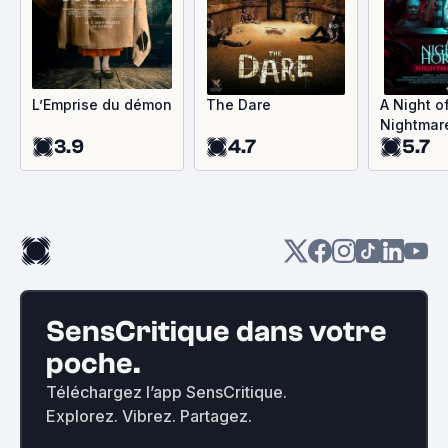
L’Emprise du démon
The Dare
A Night of
Nightmar
3.9
4.7
5.7
SensCritique dans votre
poche.
Téléchargez l’app SensCritique.
Explorez. Vibrez. Partagez.