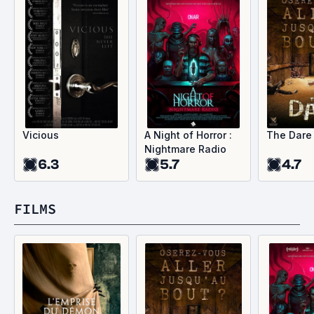
Vicious
A Night of Horror :
The Dare
Nightmare Radio
6.3
5.7
4.7
FILMS