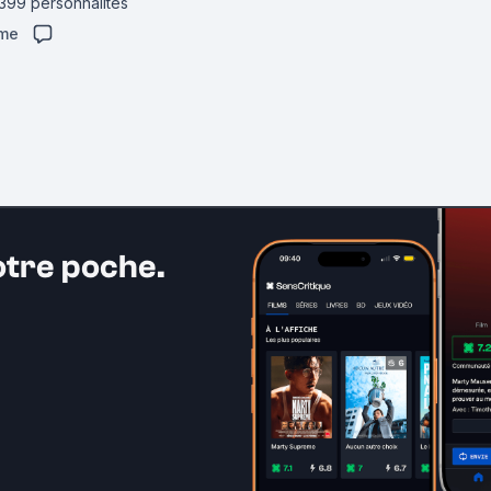
 399 personnalités
ime
otre poche.