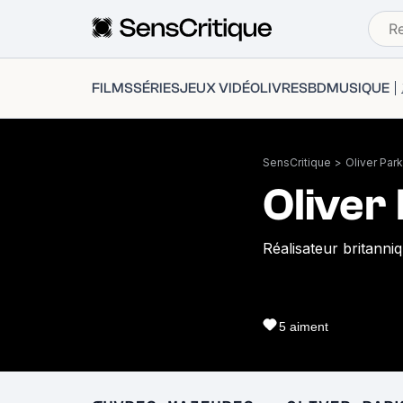
FILMS
SÉRIES
JEUX VIDÉO
LIVRES
BD
MUSIQUE
SensCritique
>
Oliver Par
Oliver
Réalisateur britanni
5
aiment