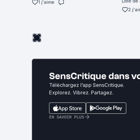
Liste de
1 j'aime
2 j'a
SensCritique dans v
Téléchargez l’app SensCritique.
Explorez. Vibrez. Partagez.
EN SAVOIR PLUS