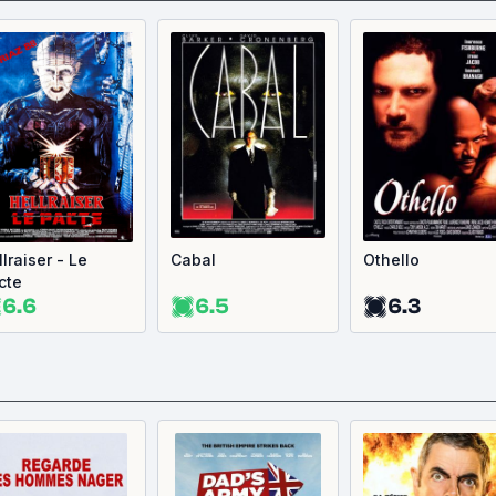
lraiser - Le
Cabal
Othello
cte
6.6
6.5
6.3