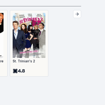
tre
St. Trinian's 2
4.8