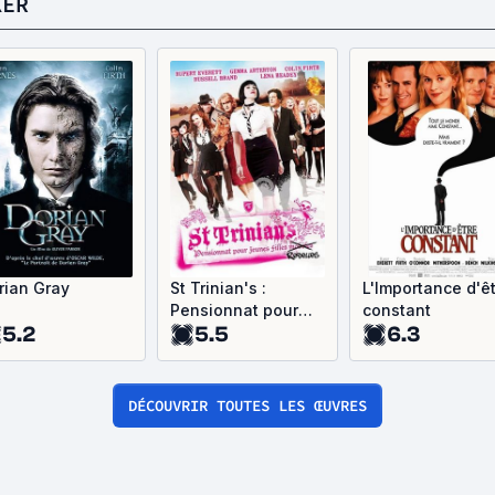
KER
rian Gray
St Trinian's :
L'Importance d'ê
Pensionnat pour
constant
5.2
5.5
6.3
jeunes filles
rebelles
DÉCOUVRIR TOUTES LES ŒUVRES