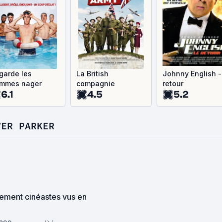
garde les
La British
Johnny English -
mmes nager
compagnie
retour
6.1
4.5
5.2
VER PARKER
ment cinéastes vus en