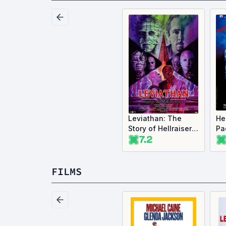
Leviathan: The
Hel
Story of Hellraiser
Pa
7.2
and Hellbound:
Hellraiser II
FILMS