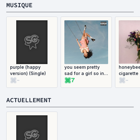
MUSIQUE
purple (happy
you seem pretty
honeybee
version) (Single)
sad for a girl so in
cigarette
-
7
-
love
(Single)
ACTUELLEMENT