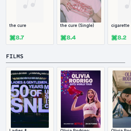
the cure
the cure (Single)
cigarette
8.7
8.4
8.2
FILMS
Ladies &
Olivia Rodrigo:
Olivia Rod