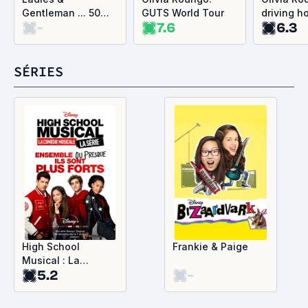
Gentleman ... 50
GUTS World Tour
driving h
-
7.6
6.3
Years of SNL Music
SÉRIES
High School
Frankie & Paige
Musical : La
5.2
-
Comédie Musicale
- La Série