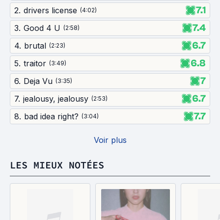
7.1
2
.
drivers license
(
4:02
)
7.4
3
.
Good 4 U
(
2:58
)
6.7
4
.
brutal
(
2:23
)
6.8
5
.
traitor
(
3:49
)
7
6
.
Deja Vu
(
3:35
)
6.7
7
.
jealousy, jealousy
(
2:53
)
7.7
8
.
bad idea right?
(
3:04
)
Voir plus
LES MIEUX NOTÉES