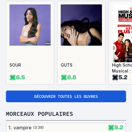
SOUR
GUTS
High Sch
Musical :
6.5
6.8
5.2
Comédie 
- La Série
DÉCOUVRIR TOUTES LES ŒUVRES
MORCEAUX POPULAIRES
8.2
1
.
vampire
(
3:39
)