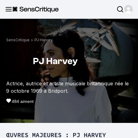
SensCritique
>
PJ Harvey
PJ Harvey
Actrice, autrice et artiste musicale britannique née le
9 octobre 1969 à Bridport.
484
aiment
ŒUVRES MAJEURES : PJ HARVEY