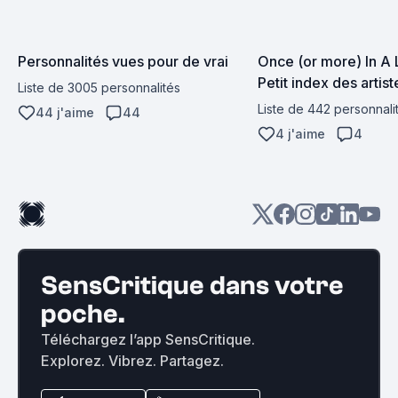
Personnalités vues pour de vrai
Once (or more) In A L
Petit index des artist
Liste de 3005 personnalités
concert
Liste de 442 personnali
44 j'aime
44
4 j'aime
4
SensCritique dans votre
poche.
Téléchargez l’app SensCritique.
Explorez. Vibrez. Partagez.