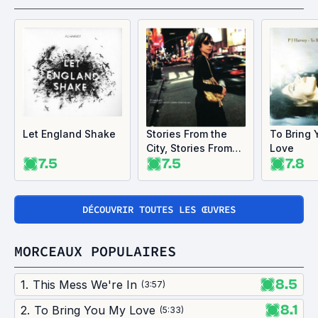
Let England Shake
Stories From the
To Bring
City, Stories From
Love
7.5
7.5
7.8
the Sea
DÉCOUVRIR TOUTES LES ŒUVRES
MORCEAUX POPULAIRES
8.5
1
.
This Mess We're In
(
3:57
)
8.1
2
.
To Bring You My Love
(
5:33
)