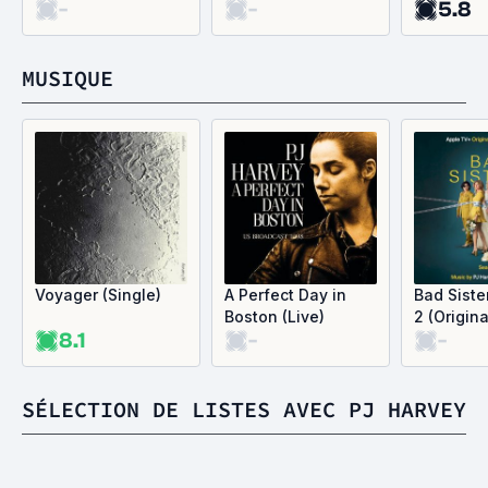
-
-
5.8
Quietly
MUSIQUE
Voyager (Single)
A Perfect Day in
Bad Siste
Boston (Live)
2 (Origina
8.1
-
-
Soundtra
SÉLECTION DE LISTES AVEC PJ HARVEY