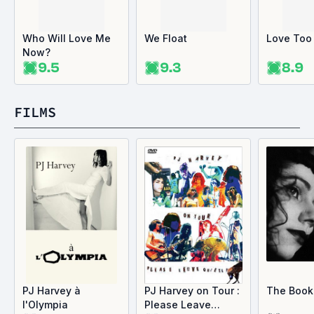
Who Will Love Me
We Float
Love Too
Now?
9.5
9.3
8.9
FILMS
PJ Harvey à
PJ Harvey on Tour :
The Book 
l'Olympia
Please Leave