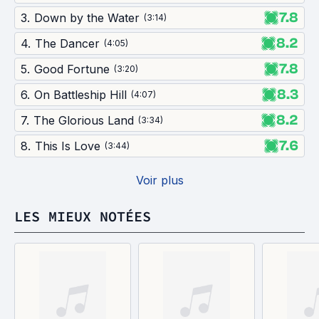
7.8
3
.
Down by the Water
(
3:14
)
8.2
4
.
The Dancer
(
4:05
)
7.8
5
.
Good Fortune
(
3:20
)
8.3
6
.
On Battleship Hill
(
4:07
)
8.2
7
.
The Glorious Land
(
3:34
)
7.6
8
.
This Is Love
(
3:44
)
Voir plus
LES MIEUX NOTÉES