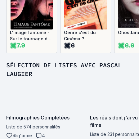
L'Image fantôme -
Genre c'est du
Ghostlan
Sur le tournage de
Cinéma ?
7.9
6
6.6
Ghostland
SÉLECTION DE LISTES AVEC PASCAL
LAUGIER
Filmographies Complétées
Les réals dont j'ai vu 
films
Liste de 574 personnalités
Liste de 231 personnalit
95 j'aime
4