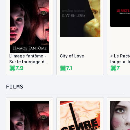
L'Image fantôme -
City of Love
« Le Pact
Sur le tournage de
loups », l
7.9
7.1
7
Ghostland
coulisses
tournage
FILMS