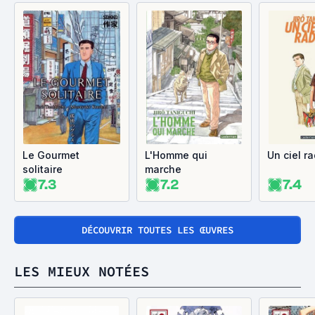
Le Gourmet
L'Homme qui
Un ciel r
solitaire
marche
7.3
7.2
7.4
DÉCOUVRIR TOUTES LES ŒUVRES
LES MIEUX NOTÉES