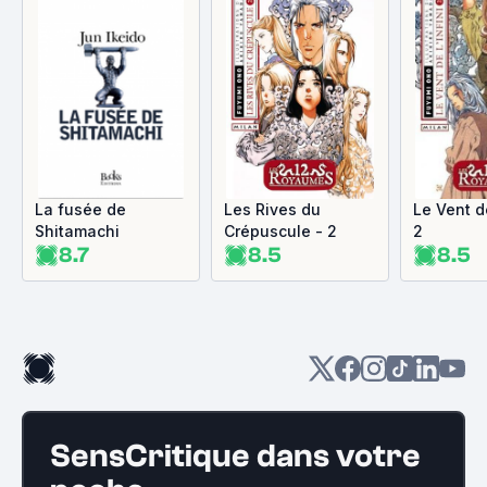
La fusée de
Les Rives du
Le Vent de
Shitamachi
Crépuscule - 2
2
8.7
8.5
8.5
SensCritique dans votre