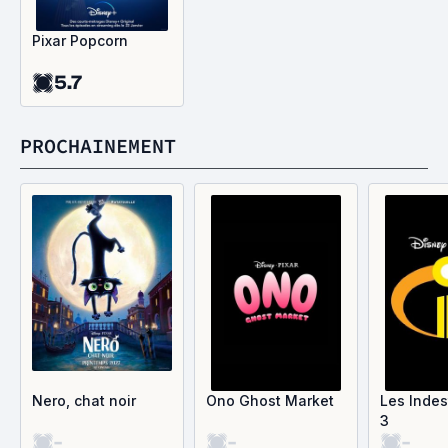
Pixar Popcorn
5.7
PROCHAINEMENT
Nero, chat noir
Ono Ghost Market
Les Indes
3
-
-
-