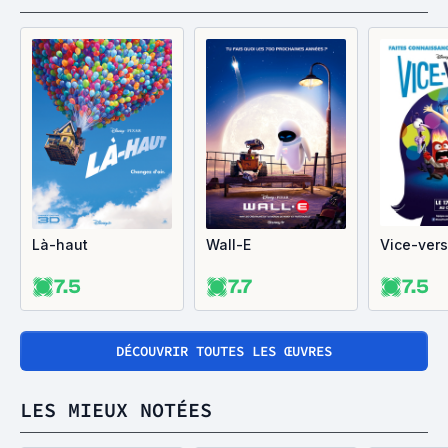
Là-haut
Wall-E
Vice-ver
7.5
7.7
7.5
DÉCOUVRIR TOUTES LES ŒUVRES
LES MIEUX NOTÉES