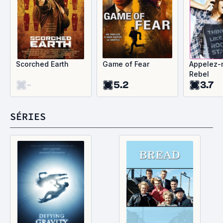
Scorched Earth
Game of Fear
Appelez-
Rebel
-
5.2
3.7
SÉRIES