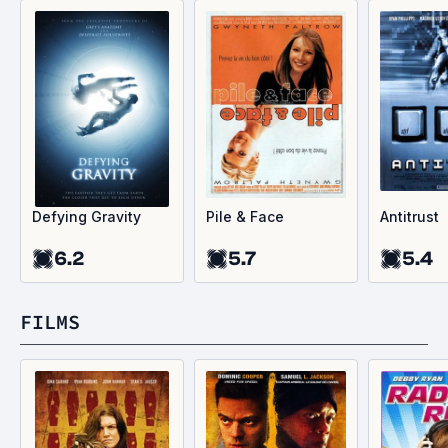
Defying Gravity
Pile & Face
Antitrust
6.2
5.7
5.4
FILMS