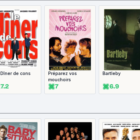
 Dîner de cons
Préparez vos
Bartleby
mouchoirs
7.2
7
6.9