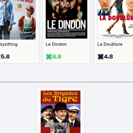
bysitting
Le Dindon
La Doublure
5.6
6.6
4.8