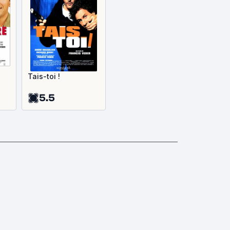
Tais-toi !
5.5