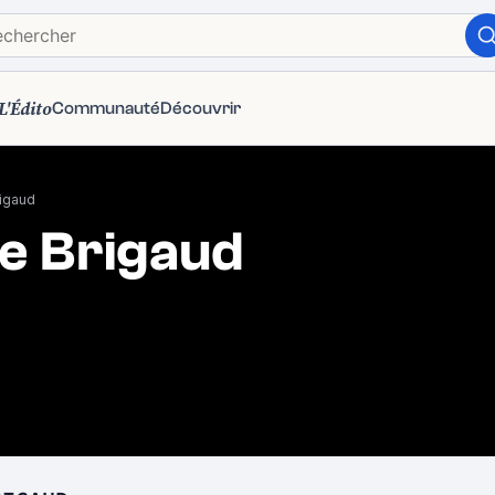
L'Édito
Communauté
Découvrir
rigaud
pe Brigaud