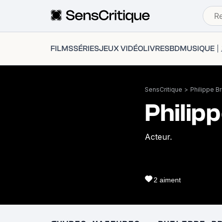
FILMS
SÉRIES
JEUX VIDÉO
LIVRES
BD
MUSIQUE
SensCritique
>
Philippe B
Philip
Acteur.
2
aiment