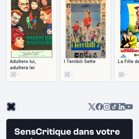
Adultero lui,
I Terribili Sette
La Fille d
adultera lei
-
-
-
SensCritique dans votre