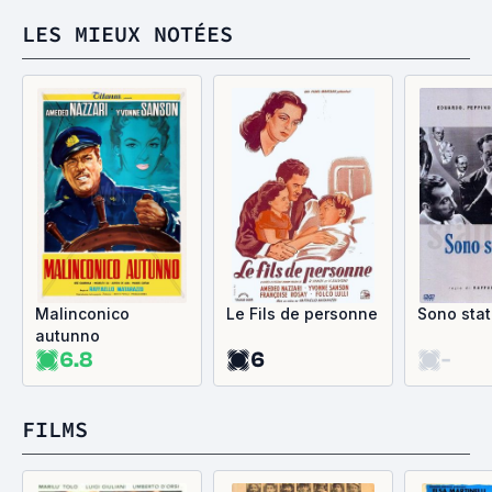
LES MIEUX NOTÉES
Malinconico
Le Fils de personne
Sono stato
autunno
6.8
6
-
FILMS