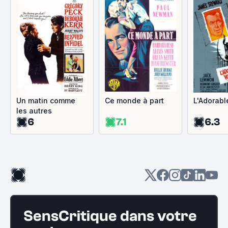
Un matin comme
Ce monde à part
L'Adorabl
les autres
6
7.1
6.3
SensCritique dans votre