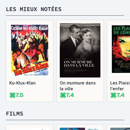
LES MIEUX NOTÉES
Ku-Klux-Klan
On murmure dans
Les Plaisi
la ville
l'enfer
7.5
7.4
7.4
FILMS