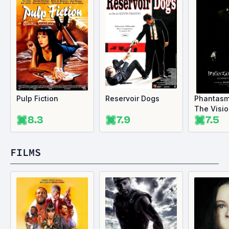
Pulp Fiction
Reservoir Dogs
Phantasm
The Visio
8.3
7.9
7.5
Lewis Car
(bande-a
FILMS