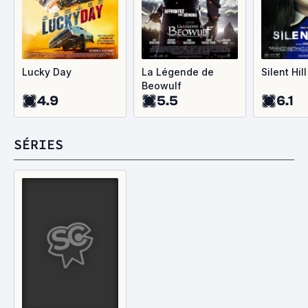
Lucky Day
La Légende de
Silent Hill
Beowulf
4.9
5.5
6.1
SÉRIES