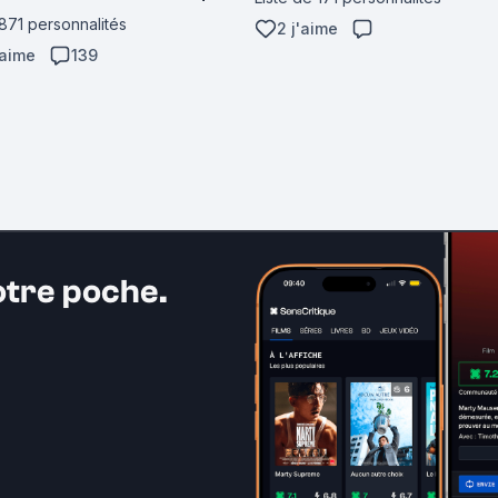
 871 personnalités
2 j'aime
'aime
139
otre poche.