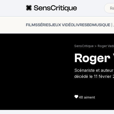
FILMS
SÉRIES
JEUX VIDÉO
LIVRES
BD
MUSIQUE
SensCritique
>
Roger Vad
Roger
Scénariste et auteur 
décédé le 11 février 
48
aiment