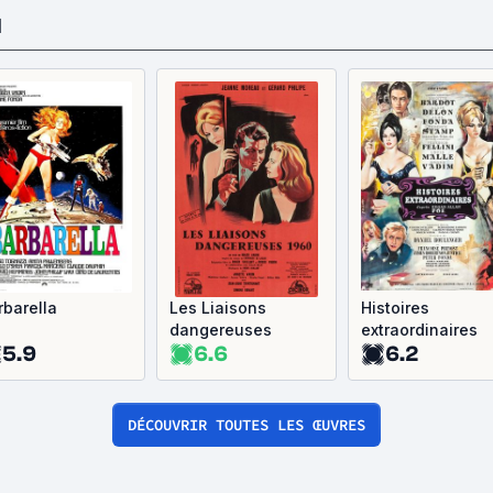
M
rbarella
Les Liaisons
Histoires
dangereuses
extraordinaires
5.9
6.6
6.2
DÉCOUVRIR TOUTES LES ŒUVRES