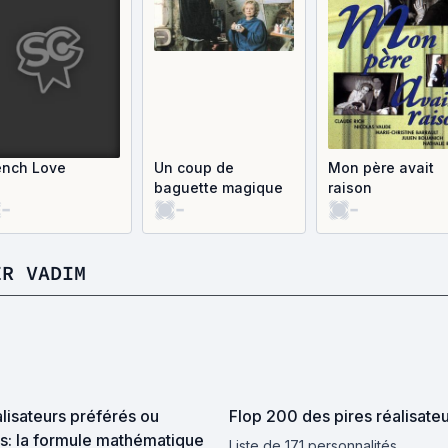
ench Love
Un coup de
Mon père avait
baguette magique
raison
-
-
-
ER VADIM
lisateurs préférés ou
Flop 200 des pires réalisate
s: la formule mathématique
Liste de 171 personnalités