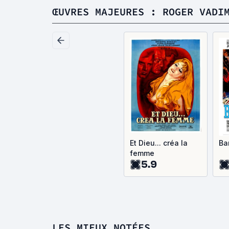
ŒUVRES MAJEURES : ROGER VADI
Et Dieu... créa la
Ba
femme
5.9
LES MIEUX NOTÉES