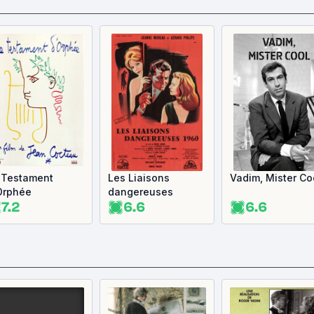
 Testament
Les Liaisons
Vadim, Mister Co
Orphée
dangereuses
7.2
6.6
6.6