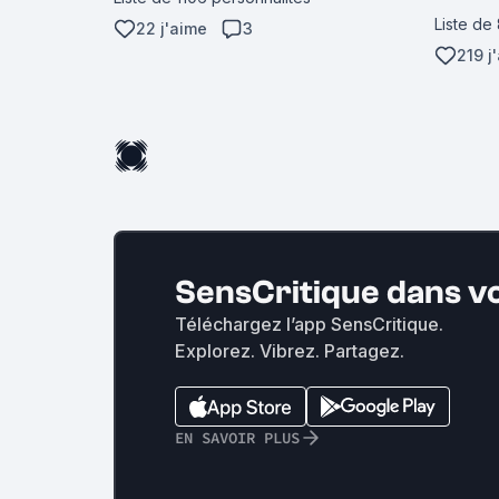
Liste de
22 j'aime
3
219 j
SensCritique dans v
Téléchargez l’app SensCritique.
Explorez. Vibrez. Partagez.
EN SAVOIR PLUS