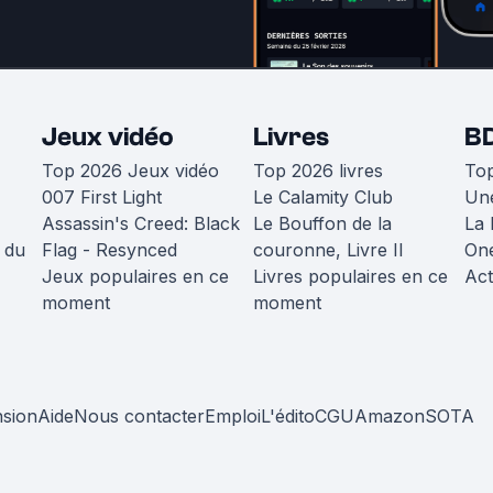
Jeux vidéo
Livres
B
Top 2026 Jeux vidéo
Top 2026 livres
To
007 First Light
Le Calamity Club
Une
Assassin's Creed: Black
Le Bouffon de la
La 
 du
Flag - Resynced
couronne, Livre II
One
Jeux populaires en ce
Livres populaires en ce
Act
moment
moment
nsion
Aide
Nous contacter
Emploi
L'édito
CGU
Amazon
SOTA