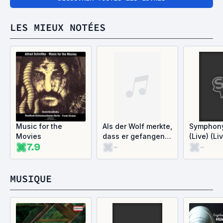
LES MIEUX NOTÉES
Music for the
Als der Wolf merkte,
Symphony
Movies
dass er gefangen
(Live) (Li
7.9
-
-
war
MUSIQUE