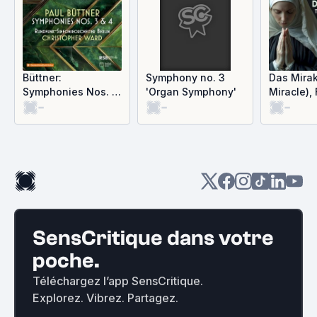
Büttner:
Symphony no. 3
Das Mirak
Symphonies Nos. 3
'Organ Symphony'
Miracle), 
-
-
-
& 4
Complete
Recordin
SensCritique dans votre
poche.
Téléchargez l’app SensCritique.
Explorez. Vibrez. Partagez.