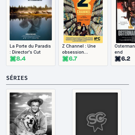
La Porte du Paradis
Z Channel : Une
Osterman
: Director's Cut
obsession
end
8.4
6.7
6.2
magnifique
SÉRIES