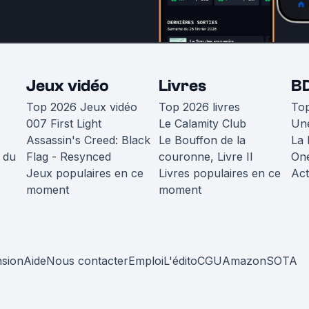
Jeux vidéo
Livres
B
Top 2026 Jeux vidéo
Top 2026 livres
To
007 First Light
Le Calamity Club
Une
Assassin's Creed: Black
Le Bouffon de la
La 
 du
Flag - Resynced
couronne, Livre II
One
Jeux populaires en ce
Livres populaires en ce
Act
moment
moment
nsion
Aide
Nous contacter
Emploi
L'édito
CGU
Amazon
SOTA