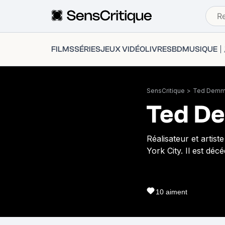
FILMS
SÉRIES
JEUX VIDÉO
LIVRES
BD
MUSIQUE
SensCritique
>
Ted Dem
Ted D
Réalisateur et artis
York City. Il est déc
10
aiment