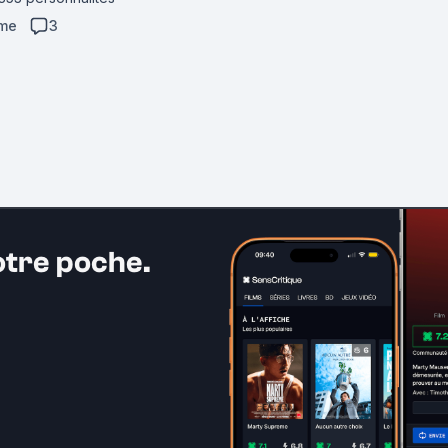
ime
3
otre poche.