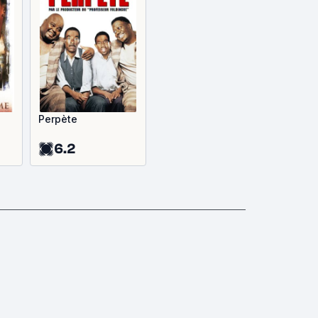
Perpète
6.2