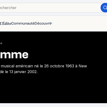
L'Édito
Communauté
Découvrir
me
emme
te musical américain né le 26 octobre 1963 à New
édé le 13 janvier 2002.