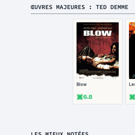
ŒUVRES MAJEURES : TED DEMME
Blow
Le
6.8
LES MIEUX NOTÉES