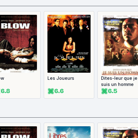
ow
Les Joueurs
Dites-leur que je
suis un homme
6.8
6.6
6.5