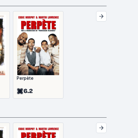
Perpète
6.2