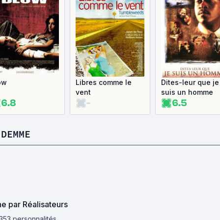
ow
Libres comme le
Dites-leur que je
vent
suis un homme
6.8
-
6.5
 DEMME
 par Réalisateurs
 353 personnalités