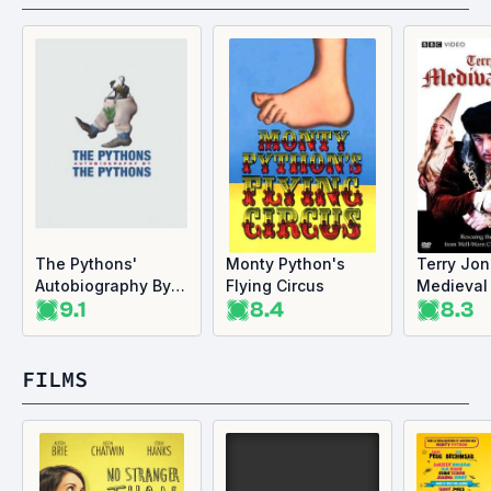
The Pythons'
Monty Python's
Terry Jon
Autobiography By
Flying Circus
Medieval
9.1
8.4
8.3
The Pythons
FILMS