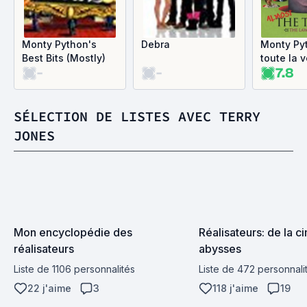
Monty Python's
Debra
Monty Py
Best Bits (Mostly)
toute la v
-
-
7.8
presque
SÉLECTION DE LISTES AVEC TERRY
JONES
Mon encyclopédie des 
Réalisateurs: de la c
réalisateurs
abysses
Liste de 1106 personnalités
Liste de 472 personnali
22 j'aime
3
118 j'aime
19