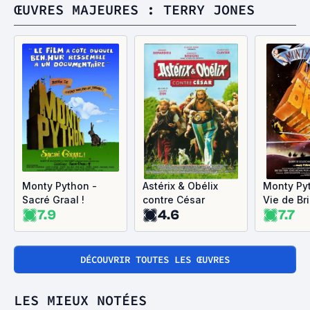
ŒUVRES MAJEURES : TERRY JONES
Monty Python -
Astérix & Obélix
Monty Py
Sacré Graal !
contre César
Vie de Br
7.9
4.6
7.7
DÉCOUVRIR TOUTES LES ŒUVRES
LES MIEUX NOTÉES