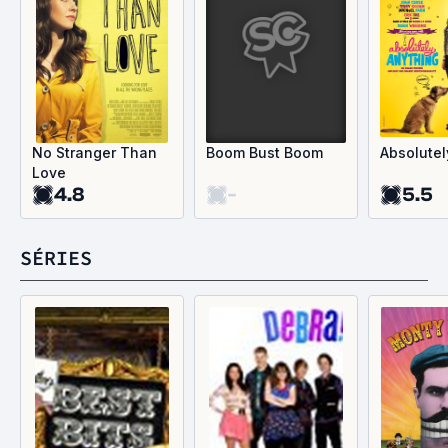
No Stranger Than
Boom Bust Boom
Absolutel
Love
4.8
-
5.5
SÉRIES