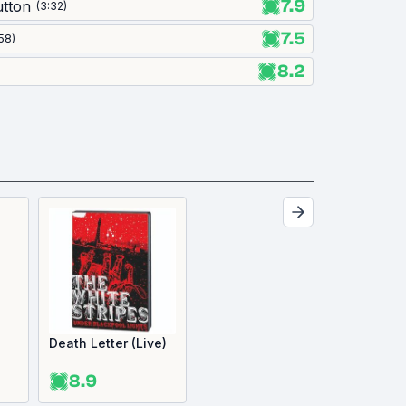
7.9
utton
(
3:32
)
7.5
:58
)
8.2
Death Letter (Live)
8.9