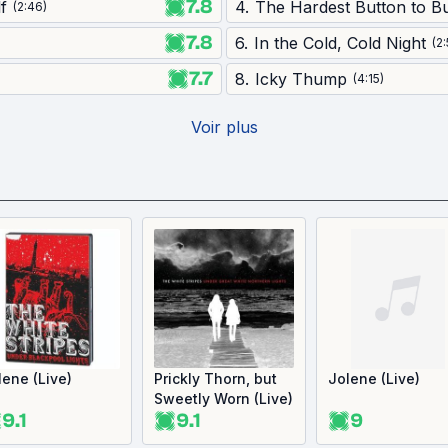
7.8
f
4
.
The Hardest Button to B
(
2:46
)
7.8
6
.
In the Cold, Cold Night
(
2
7.7
8
.
Icky Thump
(
4:15
)
Voir plus
lene (Live)
Prickly Thorn, but
Jolene (Live)
Sweetly Worn (Live)
9.1
9.1
9