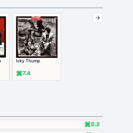
s
Icky Thump
7.4
8.2