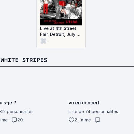
Live at 4th Street
Fair, Detroit, July 11,
-
1998 (Live)
 WHITE STRIPES
uis-je ?
vu en concert
 312 personnalités
Liste de 74 personnalités
aime
20
2 j'aime