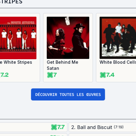
STRIPES
e White Stripes
Get Behind Me
White Blood Cell
Satan
7.2
7
7.4
DÉCOUVRIR TOUTES LES ŒUVRES
7.7
2
.
Ball and Biscuit
(
7:19
)