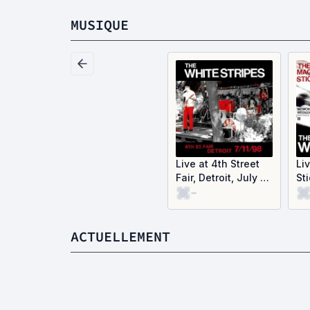
MUSIQUE
Live at 4th Street
Li
Fair, Detroit, July 11,
St
-
1998 (Live)
(Li
ACTUELLEMENT