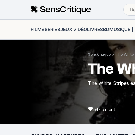
FILMS
SÉRIES
JEUX VIDÉO
LIVRES
BD
MUSIQUE
SensCritique
>
The White 
The Wh
The White Stripes e
547
aiment