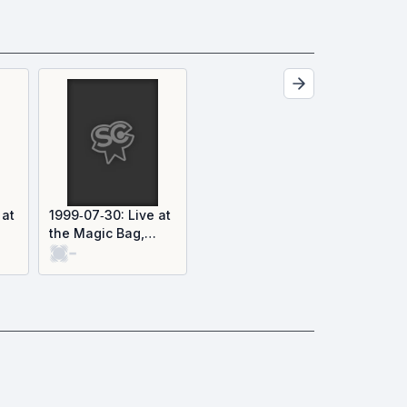
 at
1999‐07‐30: Live at
the Magic Bag,
-
Ferndale, MI (Live)