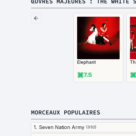
ŒUVRES MAJEURES : THE WHITE 
Elephant
Th
7.5
MORCEAUX POPULAIRES
1
.
Seven Nation Army
(
3:52
)