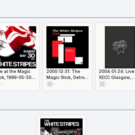
ve at the Magic
2000‐12‐31: The
2004‐01‐24: Live
ick, 1999-05-30
Magic Stick, Detroit,
SECC Glasgow,
-
-
-
ve)
MI, USA
Scotland (Live)