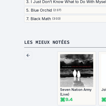
3
.
I Just Don’t Know What to Do With Mysel
5
.
Blue Orchid
(
2:37
)
7
.
Black Math
(
3:03
)
LES MIEUX NOTÉES
Seven Nation Army
Jo
(Live)
9.4