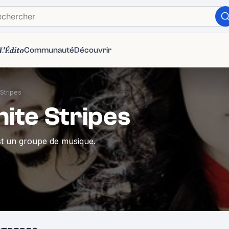
L'Édito
Communauté
Découvrir
Stripes
ite Stripes
st un groupe de musique.