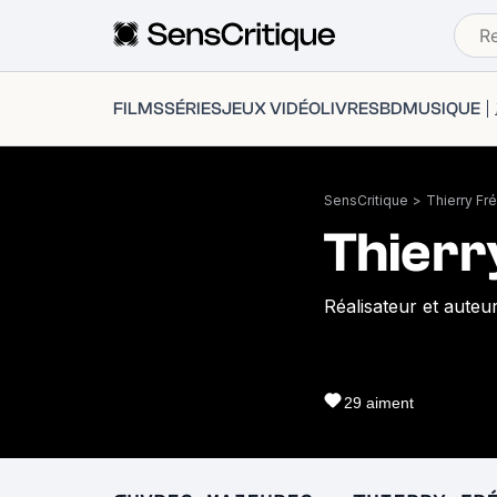
FILMS
SÉRIES
JEUX VIDÉO
LIVRES
BD
MUSIQUE
SensCritique
>
Thierry Fr
Thier
Réalisateur et auteur
29
aiment