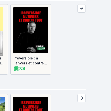
u
Irréversible : à
ns
l'envers et contre
7.3
ons
tout