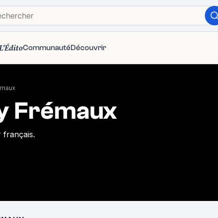
L'Édito
Communauté
Découvrir
émaux
ry Frémaux
 français.