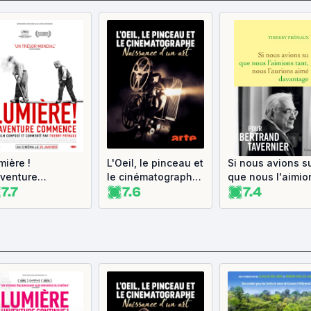
mière !
L'Oeil, le pinceau et
Si nous avions s
aventure
le cinématographe
que nous l'aimio
7.7
7.6
7.4
mmence
- Naissance d'un
tant, nous l'auri
art
aimé davantage