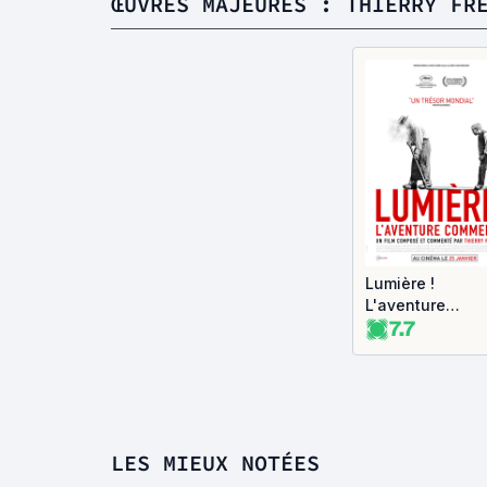
ŒUVRES MAJEURES : THIERRY FR
Lumière !
L'aventure
7.7
commence
LES MIEUX NOTÉES