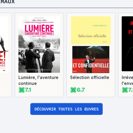
ÉMAUX
Lumière, l'aventure
Sélection officielle
Irréve
continue
l'env
7.1
6.7
7
tout
DÉCOUVRIR TOUTES LES ŒUVRES