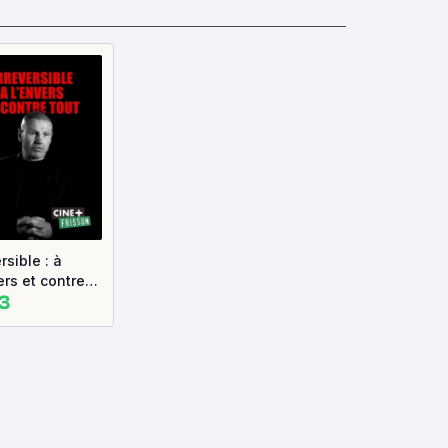
rsible : à
ers et contre
.3