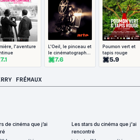
mière, l'aventure
L'Oeil, le pinceau et
Poumon vert et
ntinue
le cinématographe
tapis rouge
7.1
7.6
5.9
- Naissance d'un
art
ERRY FRÉMAUX
rs de cinéma que j’ai
Les stars du cinéma que j'ai
ré
rencontré