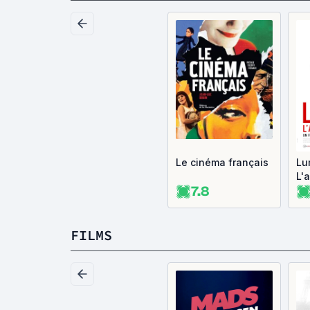
Le cinéma français
Lu
L'
7.8
co
FILMS