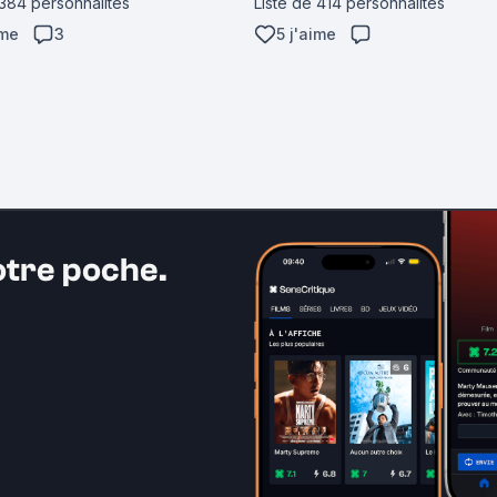
 384 personnalités
Liste de 414 personnalités
ime
3
5 j'aime
otre poche.