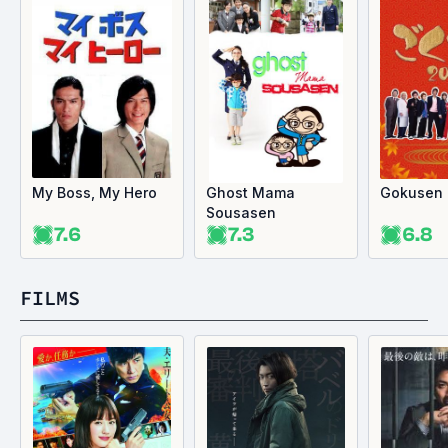
My Boss, My Hero
Ghost Mama
Gokusen
Sousasen
7.6
7.3
6.8
FILMS