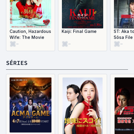
Caution, Hazardous
Kaiji: Final Game
ST: Aka t
Wife: The Movie
Sôsa File
-
-
-
SÉRIES