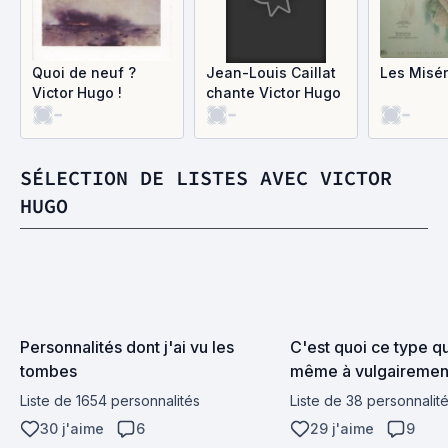
Quoi de neuf ?
Jean-Louis Caillat
Les Misé
Victor Hugo !
chante Victor Hugo
-
-
-
SÉLECTION DE LISTES AVEC VICTOR
HUGO
Personnalités dont j'ai vu les 
C'est quoi ce type qui
tombes
même à vulgairement 
écrivains préférés ?
Liste de 1654 personnalités
Liste de 38 personnalit
30 j'aime
6
29 j'aime
9