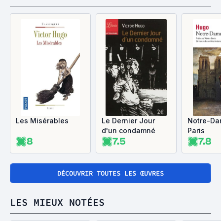
Les Misérables
Le Dernier Jour
Notre-Da
d'un condamné
Paris
8
7.5
7.8
DÉCOUVRIR TOUTES LES ŒUVRES
LES MIEUX NOTÉES