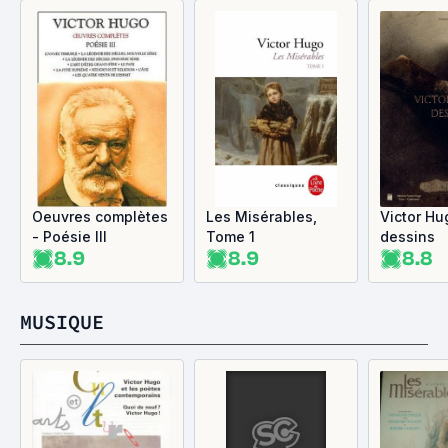
Oeuvres complètes
Les Misérables,
Victor Hu
- Poésie III
Tome 1
dessins
8.9
8.9
8.8
MUSIQUE