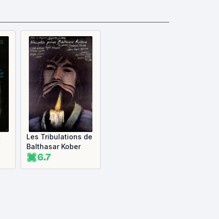
t
Les Tribulations de
Balthasar Kober
6.7