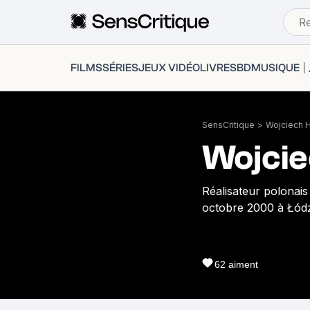
FILMS
SÉRIES
JEUX VIDÉO
LIVRES
BD
MUSIQUE
SensCritique
>
Wojciech 
Wojcie
Réalisateur polonais 
octobre 2000 à Łód
62
aiment