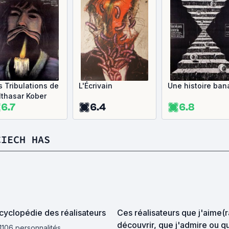
s Tribulations de
L'Écrivain
Une histoire ban
lthasar Kober
6.7
6.4
6.8
CIECH HAS
yclopédie des réalisateurs
Ces réalisateurs que j'aime(r
découvrir, que j'admire ou q
 1106 personnalités