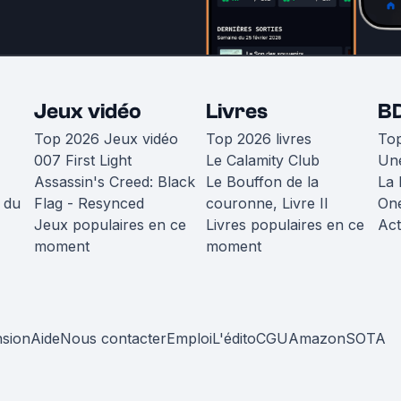
Jeux vidéo
Livres
B
Top 2026 Jeux vidéo
Top 2026 livres
To
007 First Light
Le Calamity Club
Une
Assassin's Creed: Black
Le Bouffon de la
La 
 du
Flag - Resynced
couronne, Livre II
One
Jeux populaires en ce
Livres populaires en ce
Act
moment
moment
nsion
Aide
Nous contacter
Emploi
L'édito
CGU
Amazon
SOTA