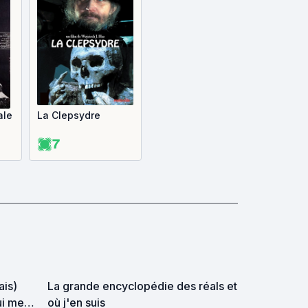
ale
La Clepsydre
7
ais)
La grande encyclopédie des réals et
ui me
où j'en suis