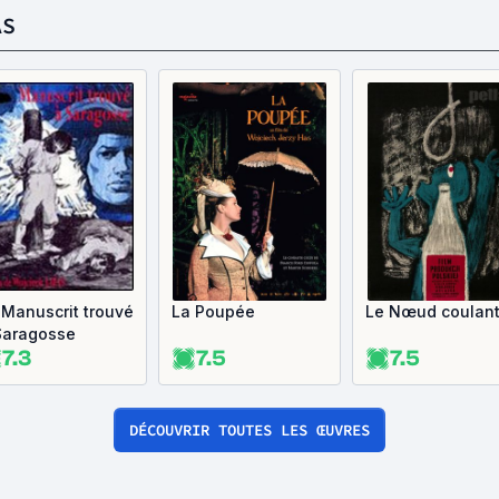
AS
 Manuscrit trouvé
La Poupée
Le Nœud coulan
Saragosse
7.3
7.5
7.5
DÉCOUVRIR TOUTES LES ŒUVRES