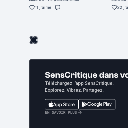
11 j'aime
22 j'
SensCritique dans v
Téléchargez l’app SensCritique.
Explorez. Vibrez. Partagez.
EN SAVOIR PLUS