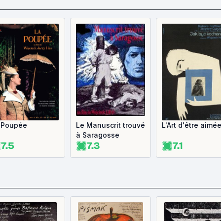
 Poupée
Le Manuscrit trouvé
L'Art d'être aimé
à Saragosse
7.5
7.3
7.1