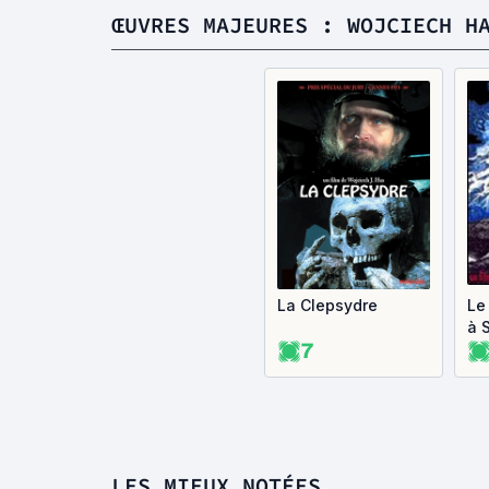
ŒUVRES MAJEURES : WOJCIECH H
La Clepsydre
Le
à 
7
LES MIEUX NOTÉES