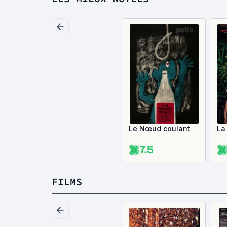
Le Nœud coulant
La
7.5
FILMS