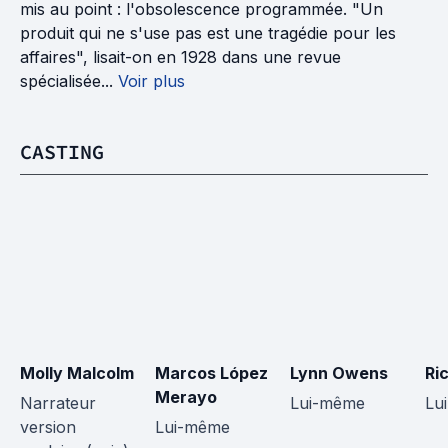
mis au point : l'obsolescence programmée. "Un
produit qui ne s'use pas est une tragédie pour les
affaires", lisait-on en 1928 dans une revue
spécialisée...
Voir plus
CASTING
Molly Malcolm
Marcos López 
Lynn Owens
Ri
Merayo
Narrateur 
Lui-même
Lu
version 
Lui-même