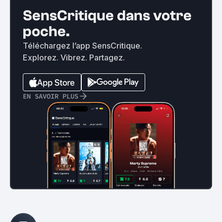
SensCritique dans votre
poche.
Téléchargez l’app SensCritique.
Explorez. Vibrez. Partagez.
EN SAVOIR PLUS