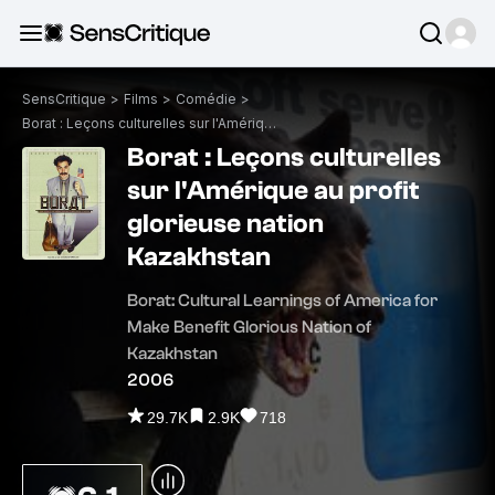
SensCritique
>
Films
>
Comédie
>
Borat : Leçons culturelles sur l'Amérique au profit glorieuse nation Kazakhstan
Borat : Leçons culturelles
sur l'Amérique au profit
glorieuse nation
Kazakhstan
Borat: Cultural Learnings of America for
Make Benefit Glorious Nation of
Kazakhstan
2006
29.7K
2.9K
718